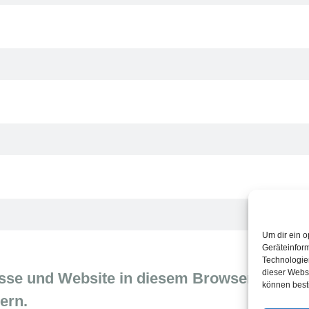
Um dir ein o
Geräteinfor
Technologien
dieser Websi
sse und Website in diesem Browser für me
können best
ern.