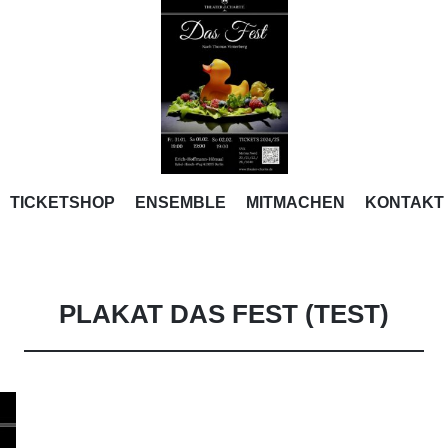
R AN DER C
ZUM
TICKETSHOP
ENSEMBLE
MITMACHEN
KONTAKT
n Berlin
INHALT
SPRINGEN
PLAKAT DAS FEST (TEST)