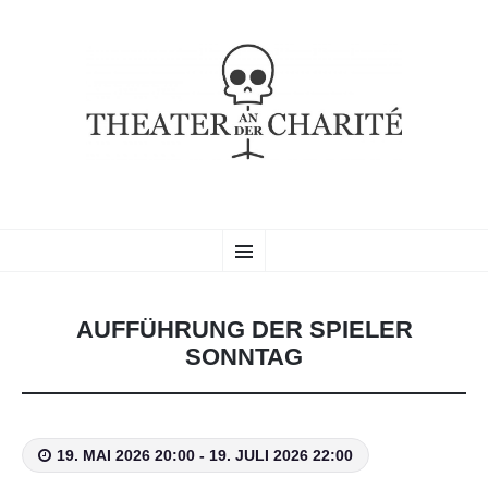
THEATER AN DER
ZUM
Studentische Bühne der Charité Universitätsmedizin Berlin
Menü
INHALT
SPRINGEN
CHARITÉ
AUFFÜHRUNG DER SPIELER
SONNTAG
19. MAI 2026 20:00 - 19. JULI 2026 22:00