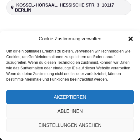
KOSSEL-HÖRSAAL, HESSISCHE STR. 3, 10117
BERLIN
Cookie-Zustimmung verwalten
Beitragsnavigation
Aufführung Der Spieler
Um dir ein optimales Erlebnis zu bieten, verwenden wir Technologien wie
Samstag
Cookies, um Geräteinformationen zu speichern und/oder darauf
zuzugreifen. Wenn du diesen Technologien zustimmst, können wir Daten
wie das Surfverhalten oder eindeutige IDs auf dieser Website verarbeiten.
Wenn du deine Zustimmung nicht erteilst oder zurückziehst, können
bestimmte Merkmale und Funktionen beeinträchtigt werden.
theaterandercharite
@theater_an_der_charite
auf
auf
Facebook
Instagram
AKZEPTIEREN
Impressum & Datenschutzerklärung
ABLEHNEN
EINSTELLUNGEN ANSEHEN